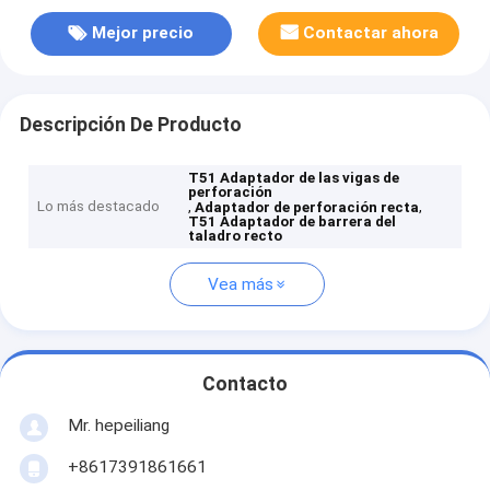
Mejor precio
Contactar ahora
Descripción De Producto
T51 Adaptador de las vigas de
perforación
Lo más destacado
,
,
Adaptador de perforación recta
T51 Adaptador de barrera del
taladro recto
Vea más
Contacto
Mr. hepeiliang
+8617391861661