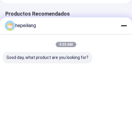
Productos Recomendados
hepeiliang
5:55 AM
Good day, what product are you looking for?
Adaptador de la
Adaptador de la
Adaptador de 
caña del taladro de
caña del taladro de
caña del talad
R32 680m m para el
R32/T38 565m m
R32/T38/T45 
taladro de roca de
para no.
m para no.
Copco
90515834/90516125
90515887/905
Mejor precio
Mejor precio
Mejor pre
COP1240/COP1640
de Copco COP1240
de Copco
del atlas 90516399
del atlas
COP1036/1038
del atlas
Inicio
Mapa del
Contactar
Desktop
Sitio
Ahora
Site
Mapa del Sitio
Política de privacidad
Calidad
Partes de perforación en roca
Fábrica De China.Copyright